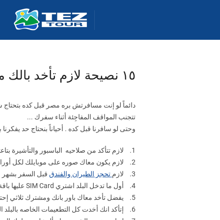
١٥ نصيحة لازم تأخد بالك منها وإنت مسافر (مقال بالعامية المصرية)
دائماً لو إنت مسافرتش بره مصر قبل كده بتحتاج 
تتجنب المواقف المفاجِئة أثناء سفرك ...
وحتى لو سافرنا قبل كده . أحياناً بنحتاج حد يفكر
1. لازم تتأكد من صلاحيه الباسبور والتأشيرة بتاعتك وتتأكد أن البلد اللي انت مسافرها ملهاش أي متطلبات خاصة زي
2. لازم يكون معاك صوره على موبايلك لكل أوراقك المهمه زي جواز السفر والتأشيرة وتذكرة الطيران.
3. لازم
تحجز الطيران والفندق
قبل السفر بشهر ع
4. أول ما تدخل البلد اشتري SIM Card عليها باقة نت ودقائق عشان تعرف تتواصل مع قرايبك و تطمنهم عليك وتقدر تستعمل الأبلكيشنز المهمة زي Google Maps
5. يفضل تأخد معاك باور بانك ومشترك ثلاثي إحتياطي.
6. إتأكد انك أخدت كل التطعيمات الخاصه بالبلد اللي انت رايحها.