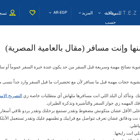
T .E .Z للسياحة
AR-EGP
رحلات
المزيد
تسجي
حسب
إختيارك
شوية نصائح مهمة وسريعة قبل السفر من حد يكون عندة خبرة السفر عموماً أو ساف
نا بشوية حجات مهمة قبل ما نسافر لأن مع تحضيرات ما قبل السفر وارد جداً ننسى من
التصريح الام
لى الأقل عشان متكونش مضغوط وتقدر تستمع برحلتك وتقدر بردو تلاقي أسعار 