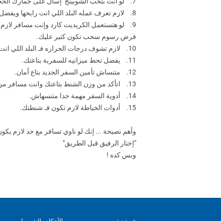
7. لو انت بتحب الشوبينج إسأل على جمارك الحجات اللي انت ناوي تشتريها دي عشان متدفعش مبلغ كبير وانت داخل بيها من المطار هنا فـ مصر.
8. لازم تعرف عمله البلد اللي انت رايحها ويفضل يكون معاك كاش من نفس عمله البلد اللي انت رايحها عشان تعرف تتحرك من المطار اول م توصل ومتتوترش.
9. لو هتستعمل الكريديت كارد وإنت مسافر لازم 
فرض رسوم سحب تكون كتير عليك.
10. لازم تشوف درجات الحراره فـ البلد اللي انت رايحها عشان تعرف تحضر شنطه سفرك.
11. يفضل تحط ميزانيه للسفرية بتاعتك.
12. متنساش تأمين السفر الجديد بتاع أمان.
13. اتأكد من وزن الشنط بتاعتك وانت مسافر من مصر أو وانت راجع من البلد اللي انت مسافرها.
14. أدوية السفر مهمة جدا متنسهاش.
15. أدوات الخياطة لازم تكون فـ شنطتك.
وأهم نصيحة ... إنك لو ناوي تسافر مع حد لازم يكو
"إختار الرفيق قبل الطريق"
وبس كده !
عن تيز تور
الأحكام والشروط